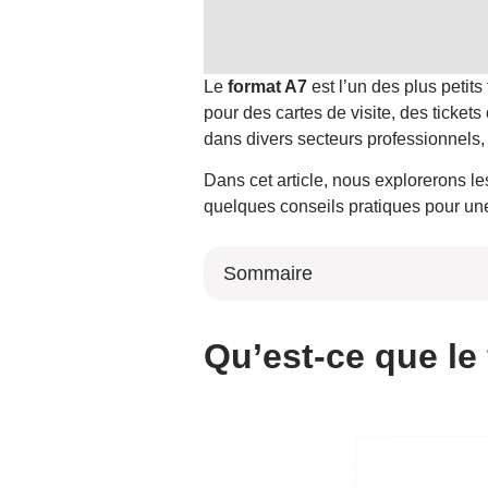
Le
format A7
est l’un des plus petit
pour des cartes de visite, des tickets
dans divers secteurs professionnels, c
Dans cet article, nous explorerons l
quelques conseils pratiques pour une 
Sommaire
Qu’est-ce que le format A7 ?
Caractéristiques techniques du form
Qu’est-ce que le
Utilisations courantes des document
Types de papier pour le format A7
Papier couché ou non couché
Grammage du papier pour les imp
Papier écologique