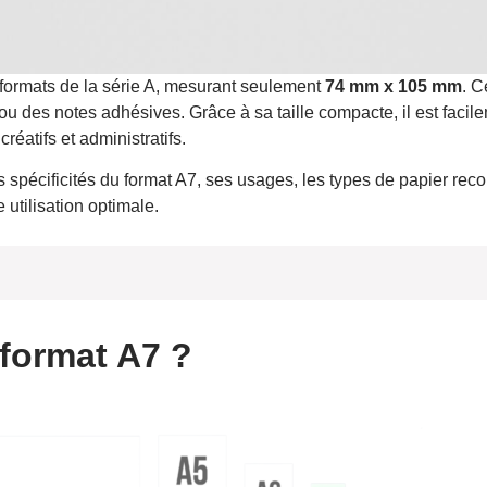
s formats de la série A, mesurant seulement
74 mm x 105 mm
. C
 ou des notes adhésives. Grâce à sa taille compacte, il est facil
réatifs et administratifs.
es spécificités du format A7, ses usages, les types de papier re
utilisation optimale.
at A7
 format A7 ?
s au format A7
ressions A7