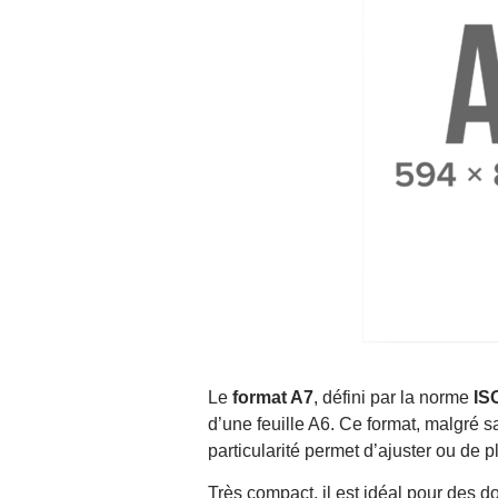
Avantages et inconvénients du forma
Avantages
Inconvénients
Comment imprimer au format A7 ?
Préparation du fichier
Paramétrage de l’imprimante
Choix du papier
Finitions
Le
format A7
, défini par la norme
IS
d’une feuille A6. Ce format, malgré sa
particularité permet d’ajuster ou de
Très compact, il est idéal pour des d