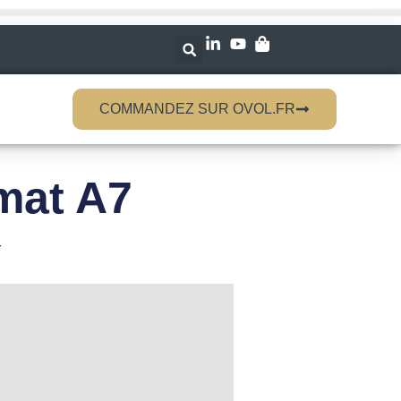
COMMANDEZ SUR OVOL.FR
mat A7
r