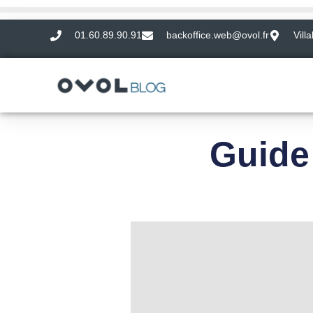
01.60.89.90.91
backoffice.web@ovol.fr
Vill
Guide