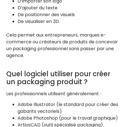
D’importer son logo
+
Vide
D’ajouter du texte
Vernis: Brillant
De positionner des visuels
De visualiser en 3D.
Embossage
+
Vide
Cela permet aux entrepreneurs, marques e-
Intensité
0.030
Relief: Bosse
commerce ou créateurs de produits de concevoir
un packaging professionnel sans passer par une
agence.
Bas (Bottom)
↻ 90°
Quel logiciel utiliser pour créer
Design Principal
Ajouter
un packaging produit ?
Vide
Dorure (Foil)
Les professionnels utilisent généralement :
+
Vide
Adobe Illustrator (le standard pour créer des
Couleur Métal :
gabarits vectoriels)
+ Ajouter une autre dorure
Adobe Photoshop (pour le travail graphique)
ArtiosCAD (outil spécialisé packaging).