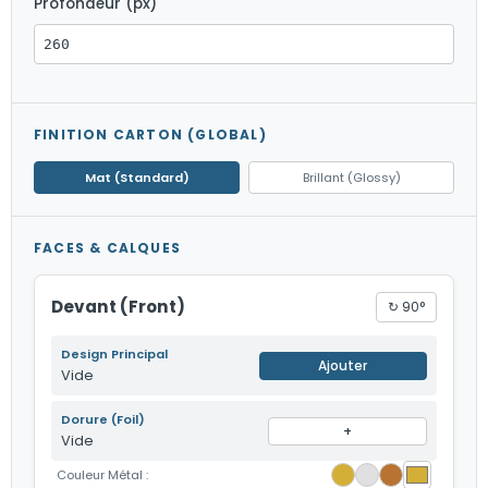
Profondeur (px)
FINITION CARTON (GLOBAL)
Mat (Standard)
Brillant (Glossy)
FACES & CALQUES
Devant (Front)
↻ 90°
Design Principal
Ajouter
Vide
Dorure (Foil)
+
Vide
Couleur Métal :