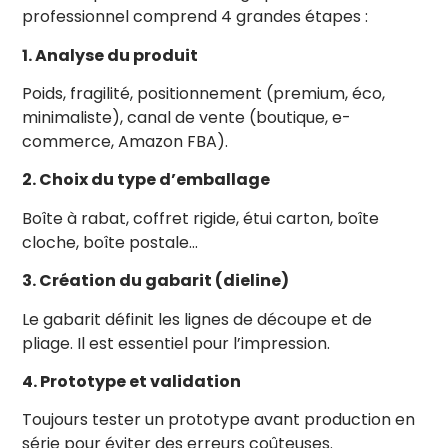
professionnel comprend 4 grandes étapes :
1. Analyse du produit
Gauche (Left)
↻ 90°
Poids, fragilité, positionnement (premium, éco,
Design Principal
minimaliste), canal de vente (boutique, e-
Ajouter
Vide
commerce, Amazon FBA).
Dorure (Foil)
2. Choix du type d’emballage
+
Vide
Boîte à rabat, coffret rigide, étui carton, boîte
Couleur Métal :
cloche, boîte postale…
+ Ajouter une autre dorure
3. Création du gabarit (dieline)
Holographique (Iridiscence)
Le gabarit définit les lignes de découpe et de
+
Vide
pliage. Il est essentiel pour l’impression.
Vernis Sélectif
+
4. Prototype et validation
Vide
Toujours tester un prototype avant production en
Vernis: Brillant
série pour éviter des erreurs coûteuses.