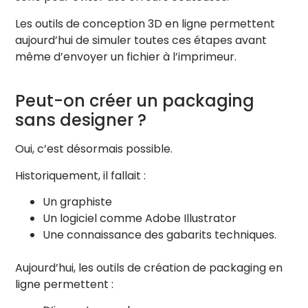
Embossage
+
Les outils de conception 3D en ligne permettent
Vide
aujourd’hui de simuler toutes ces étapes avant
Intensité
0.030
Relief: Bosse
même d’envoyer un fichier à l’imprimeur.
Peut-on créer un packaging
Haut (Top)
↻ 90°
sans designer ?
Design Principal
Ajouter
Vide
Oui, c’est désormais possible.
Dorure (Foil)
Historiquement, il fallait :
+
Vide
Un graphiste
Couleur Métal :
Un logiciel comme Adobe Illustrator
+ Ajouter une autre dorure
Une connaissance des gabarits techniques.
Holographique (Iridiscence)
Aujourd’hui, les outils de création de packaging en
+
Vide
ligne permettent :
Vernis Sélectif