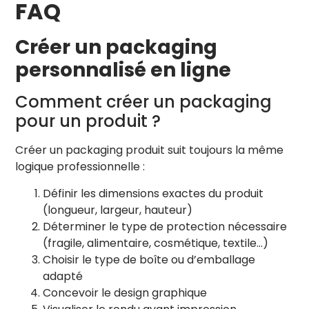
FAQ
Dorure (Foil)
+
Vide
Créer un packaging
Couleur Métal :
personnalisé en ligne
+ Ajouter une autre dorure
Comment créer un packaging
Holographique (Iridiscence)
+
pour un produit ?
Vide
Vernis Sélectif
Créer un packaging produit suit toujours la même
+
Vide
logique professionnelle :
Vernis: Brillant
Définir les dimensions exactes du produit
(longueur, largeur, hauteur)
Embossage
+
Déterminer le type de protection nécessaire
Vide
(fragile, alimentaire, cosmétique, textile…)
Intensité
0.030
Relief: Bosse
Choisir le type de boîte ou d’emballage
adapté
Concevoir le design graphique
Droite (Right)
↻ 90°