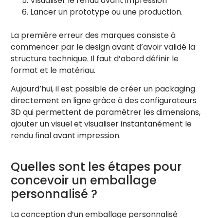
Visualiser le rendu avant impression
Lancer un prototype ou une production.
Design Principal
Ajouter
Vide
La première erreur des marques consiste à
Dorure (Foil)
commencer par le design avant d’avoir validé la
+
Vide
structure technique. Il faut d’abord définir le
format et le matériau.
Couleur Métal :
Aujourd’hui, il est possible de créer un packaging
+ Ajouter une autre dorure
directement en ligne grâce à des configurateurs
3D qui permettent de paramétrer les dimensions,
Holographique (Iridiscence)
+
Vide
ajouter un visuel et visualiser instantanément le
rendu final avant impression.
Vernis Sélectif
+
Vide
Quelles sont les étapes pour
Vernis: Brillant
concevoir un emballage
Embossage
personnalisé ?
+
Vide
Intensité
0.030
La conception d’un emballage personnalisé
Relief: Bosse