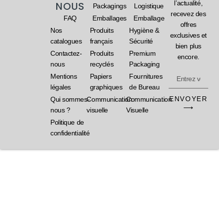
l’actualité,
NOUS
Packagings
Logistique
recevez des
FAQ
Emballages
Emballage
offres
Nos
Produits
Hygiène &
exclusives et
catalogues
français
Sécurité
bien plus
Contactez-
Produits
Premium
encore.
nous
recyclés
Packaging
Mentions
Papiers
Fournitures
légales
graphiques
de Bureau
ENVOYER
Qui sommes-
Communication
Communication
⟶
nous ?
visuelle
Visuelle
Politique de
confidentialité