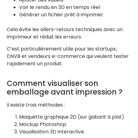
Voir le rendu en 3D en temps réel
Générer un fichier prêt à imprimer.
LUMIÈRE MOBILE (REFLETS & RELIEFS)
Intensité de la lumière
1.0
Cela évite les allers-retours techniques avec un
imprimeur et réduit les erreurs.
Axe X (Gauche / Droite)
-10.0
C’est particulièrement utile pour les startups,
DNVB et vendeurs e-commerce qui veulent tester
rapidement un produit.
Axe Y (Haut / Bas)
-2.0
Comment visualiser son
Axe Z (Avant / Arrière)
5.0
emballage avant impression ?
Il existe trois méthodes :
Maquette graphique 2D (sur gabarit à plat)
ENVIRONNEMENT
Mockup Photoshop
Visualisation 3D interactive.
Couleur de fond