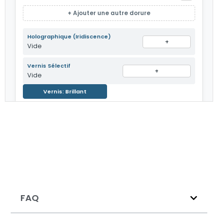
+ Ajouter une autre dorure
Holographique (Iridiscence)
+
Vide
Vernis Sélectif
+
Vide
Vernis: Brillant
Embossage
+
Vide
Intensité
0.030
Relief: Bosse
Arrière (Back)
↻ 90°
FAQ
Design Principal
Ajouter
Vide