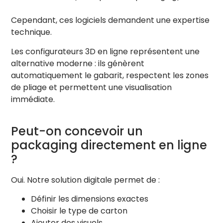
Holographique (Iridiscence)
+
Vide
Cependant, ces logiciels demandent une expertise
technique.
Vernis Sélectif
+
Vide
Les configurateurs 3D en ligne représentent une
alternative moderne : ils génèrent
Vernis: Brillant
automatiquement le gabarit, respectent les zones
Embossage
de pliage et permettent une visualisation
+
Vide
immédiate.
Intensité
0.030
Relief: Bosse
Peut-on concevoir un
packaging directement en ligne
?
LUMIÈRES DU STUDIO
Ambiance Globale
1.0
Oui. Notre solution digitale permet de :
Définir les dimensions exactes
Flash Caméra
1.0
Choisir le type de carton
Ajouter des visuels