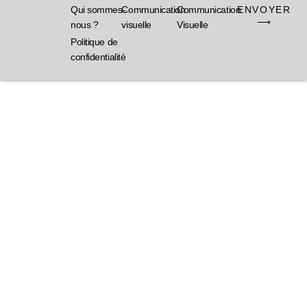
ENVOYER
Qui sommes-
Communication
Communication
⟶
nous ?
visuelle
Visuelle
Politique de
confidentialité