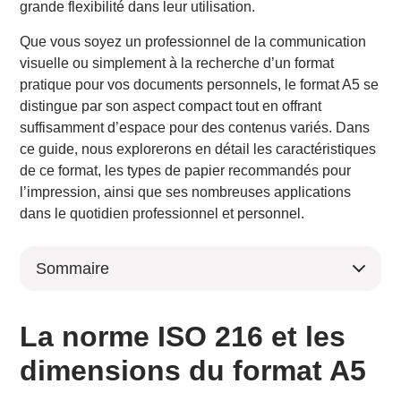
grande flexibilité dans leur utilisation.
Que vous soyez un professionnel de la communication
visuelle ou simplement à la recherche d’un format
pratique pour vos documents personnels, le format A5 se
distingue par son aspect compact tout en offrant
suffisamment d’espace pour des contenus variés. Dans
ce guide, nous explorerons en détail les caractéristiques
de ce format, les types de papier recommandés pour
l’impression, ainsi que ses nombreuses applications
dans le quotidien professionnel et personnel.
Sommaire
La norme ISO 216 et les dimensions du format A5
Comparaison avec d’autres formats
La norme ISO 216 et les
Utilisations courantes des documents au format A5
dimensions du format A5
Brochures, flyers et livrets
Carnets et agendas