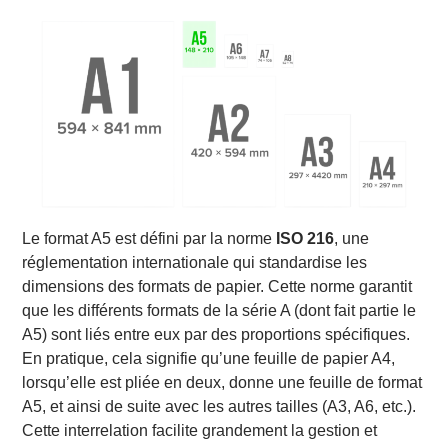
Invitations et cartes postales
Autres applications
Types de papier pour le format A5
Papier couché vs non couché
Grammage du papier pour les impressions au
format A5
Papier recyclé et écologique
Papier texturé
Impressions au format A5 : Avantages et inconvénients
Avantages de l’impression au format A5
Le format A5 est défini par la norme
ISO 216
, une
1. Compact et pratique
réglementation internationale qui standardise les
2. Économie de papier et réduction des coûts
dimensions des formats de papier. Cette norme garantit
3. Polyvalence
que les différents formats de la série A (dont fait partie le
Inconvénients de l’impression au format A5
A5) sont liés entre eux par des proportions spécifiques.
1. Surface d’impression réduite
En pratique, cela signifie qu’une feuille de papier A4,
2. Limites pour des impressions visuelles
lorsqu’elle est pliée en deux, donne une feuille de format
A5, et ainsi de suite avec les autres tailles (A3, A6, etc.).
Cette interrelation facilite grandement la gestion et