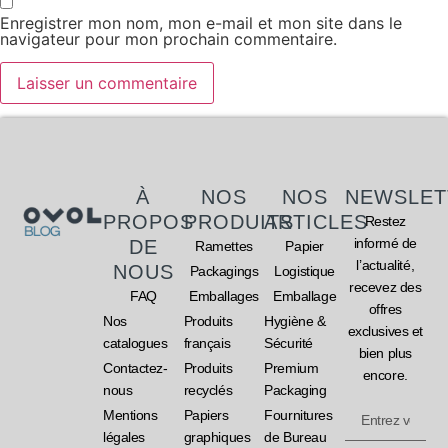
Enregistrer mon nom, mon e-mail et mon site dans le
navigateur pour mon prochain commentaire.
À
NOS
NOS
NEWSLET
PROPOS
PRODUITS
ARTICLES
Restez
informé de
DE
Ramettes
Papier
l’actualité,
NOUS
Packagings
Logistique
recevez des
FAQ
Emballages
Emballage
offres
Nos
Produits
Hygiène &
exclusives et
catalogues
français
Sécurité
bien plus
Contactez-
Produits
Premium
encore.
nous
recyclés
Packaging
Mentions
Papiers
Fournitures
légales
graphiques
de Bureau