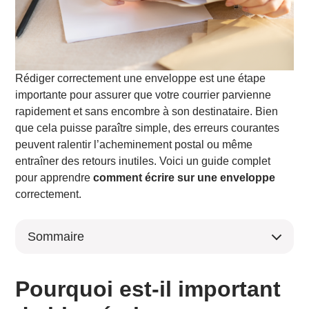
Rédiger correctement une enveloppe est une étape
importante pour assurer que votre courrier parvienne
rapidement et sans encombre à son destinataire. Bien
que cela puisse paraître simple, des erreurs courantes
peuvent ralentir l’acheminement postal ou même
entraîner des retours inutiles. Voici un guide complet
pour apprendre
comment écrire sur une enveloppe
correctement.
Sommaire
Pourquoi est-il important de bien écrire sur une
enveloppe ?
Pourquoi est-il important
Assurer une livraison sans encombre
Préserver l’image professionnelle lors d’un envoi de