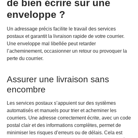
de bien écrire sur une
courrier professionnel
enveloppe ?
Garantir une traçabilité efficace
Renforcer la confiance avec le destinataire
Les règles de base pour écrire sur une enveloppe
Un adressage précis facilite le travail des services
Où écrire sur une enveloppe ?
postaux et garantit la livraison rapide de votre courrier.
Une enveloppe mal libellée peut retarder
Les éléments essentiels
l’acheminement, occasionner un retour ou provoquer la
Adresse du destinataire
perte du courrier.
Adresse de l’expéditeur
Comment écrire une adresse sur enveloppe ?
Structure standard d’une adresse
Assurer une livraison sans
Exemple pour un envoi national
encombre
Exemple pour un envoi international
Conseils pour un rendu lisible et correct
Les services postaux s’appuient sur des systèmes
Quelles erreurs éviter ?
automatisés et manuels pour trier et acheminer les
Conclusion
courriers. Une adresse correctement écrite, avec un code
FAQ sur l’écriture d’une enveloppe
postal clair et des informations complètes, permet de
Peut-on écrire sur le verso de l’enveloppe ?
minimiser les risques d’erreurs ou de délais. Cela est
Où inscrire le pays de destination pour un envoi à