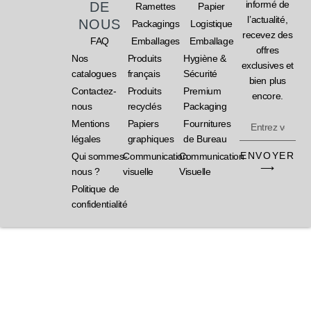
informé de
DE
Ramettes
Papier
l’actualité,
NOUS
Packagings
Logistique
recevez des
FAQ
Emballages
Emballage
offres
Nos
Produits
Hygiène &
exclusives et
catalogues
français
Sécurité
bien plus
Contactez-
Produits
Premium
encore.
nous
recyclés
Packaging
Mentions
Papiers
Fournitures
légales
graphiques
de Bureau
ENVOYER
Qui sommes-
Communication
Communication
⟶
nous ?
visuelle
Visuelle
Politique de
confidentialité