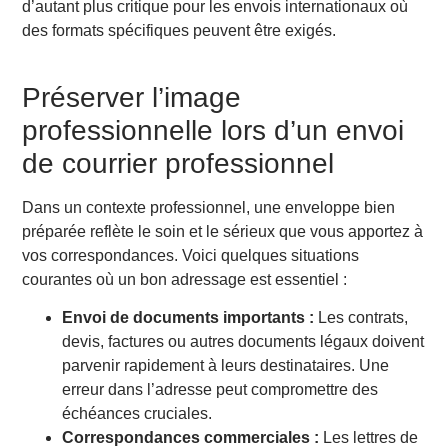
d’autant plus critique pour les envois internationaux où
l’étranger ?
des formats spécifiques peuvent être exigés.
Quelle est la meilleure façon d’envoyer un courrier
fragile ?
Comment présenter une enveloppe ?
Préserver l’image
Combien de timbre pour une enveloppe ?
professionnelle lors d’un envoi
Où mettre le timbre sur une enveloppe ?
Combien coûte une enveloppe timbrée ?
de courrier professionnel
Dans un contexte professionnel, une enveloppe bien
préparée reflète le soin et le sérieux que vous apportez à
vos correspondances. Voici quelques situations
courantes où un bon adressage est essentiel :
Envoi de documents importants :
Les contrats,
devis, factures ou autres documents légaux doivent
parvenir rapidement à leurs destinataires. Une
erreur dans l’adresse peut compromettre des
échéances cruciales.
Correspondances commerciales :
Les lettres de