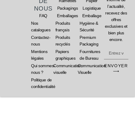
DE
Ramettes
Papier
l’actualité,
NOUS
Packagings
Logistique
recevez des
FAQ
Emballages
Emballage
offres
Nos
Produits
Hygiène &
exclusives et
catalogues
français
Sécurité
bien plus
Contactez-
Produits
Premium
encore.
nous
recyclés
Packaging
Mentions
Papiers
Fournitures
légales
graphiques
de Bureau
ENVOYER
Qui sommes-
Communication
Communication
⟶
nous ?
visuelle
Visuelle
Politique de
confidentialité