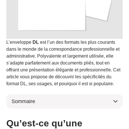
L’enveloppe
DL
est l’un des formats les plus courants
dans le monde de la correspondance professionnelle et
administrative. Polyvalente et largement utilisée, elle
s’adapte parfaitement aux documents pliés, tout en
offrant une présentation élégante et professionnelle. Cet
article vous propose de découvrir les spécificités du
format DL, ses usages, et pourquoi il est si populaire.
Sommaire
Qu’est-ce qu’une enveloppe format DL ?
Différences entre le format DL et d’autres formats
Qu’est-ce qu’une
standard d’enveloppes