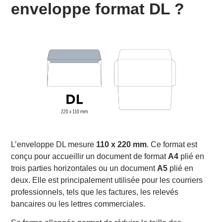
enveloppe format DL ?
Quels types de documents envoyer dans une
enveloppe DL ?
Matériaux et types d’enveloppes DL disponibles
Comment choisir une enveloppe format DL ?
Pourquoi utiliser des enveloppes DL dans un cadre
professionnel ?
Conclusion
L’enveloppe DL mesure
110 x 220 mm
. Ce format est
conçu pour accueillir un document de format
A4
plié en
trois parties horizontales ou un document
A5
plié en
deux. Elle est principalement utilisée pour les courriers
professionnels, tels que les factures, les relevés
bancaires ou les lettres commerciales.