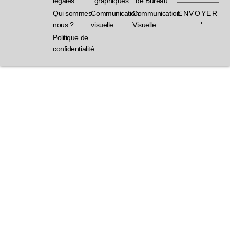
légales
graphiques
de Bureau
ENVOYER
Qui sommes-
Communication
Communication
⟶
nous ?
visuelle
Visuelle
Politique de
confidentialité