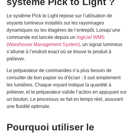
système Pick to Light ?
Light ?
Quels types d’entrepôts utilisent le système de Pick to
Le système Pick to Light repose sur l’utilisation de
Light ?
voyants lumineux installés sur les rayonnages
Comment le Pick to Light améliore-t-il la performance
en temps réel ?
dynamiques ou les étagères de l’entrepôt. Lorsqu’une
Quels sont les avantages concrets du Pick to Light ?
commande est lancée depuis un
logiciel WMS
Quels rôles jouent les rayonnages dynamiques dans le
(Warehouse Management System)
, un signal lumineux
Pick to Light ?
s’allume à l’endroit exact où se trouve le produit à
Comment intégrer un système de Pick to Light à un
prélever.
logiciel WMS ?
Le Pick to Light est-il adapté aux petits entrepôts ?
Le préparateur de commandes n’a plus besoin de
Conclusion : Pourquoi adopter le Pick to Light dès
consulter de bon papier ou d’écran : il suit simplement
maintenant ?
les lumières. Chaque voyant indique la quantité à
Découvrez notre service de transport routier de
prélever, et le préparateur valide l’action en appuyant sur
marchandises en France.
un bouton. Le processus se fait en temps réel, assurant
FAQ
une fluidité optimale.
Qu’est-ce que la méthode Put to Light ?
Peut-on combiner Pick to Light et Put to Light dans
un même entrepôt ?
Pourquoi utiliser le
Qu’est-ce que la méthode Pick then Pack ?