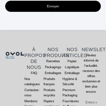
Envoyer
À
NOS
NOS
NEWSLET
PROPOS
PRODUITS
ARTICLES
Restez
informé de
DE
Ramettes
Papier
l’actualité,
NOUS
Packagings
Logistique
recevez des
FAQ
Emballages
Emballage
offres
Nos
Produits
Hygiène &
exclusives et
catalogues
français
Sécurité
bien plus
Contactez-
Produits
Premium
encore.
nous
recyclés
Packaging
Mentions
Papiers
Fournitures