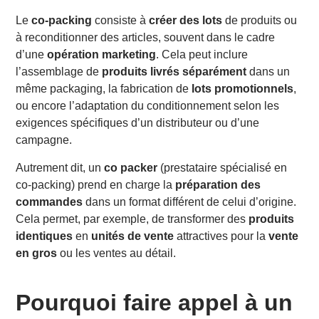
En quoi le co-packing optimise-t-il les opérations
Le
co-packing
consiste à
créer des lots
de produits ou
commerciales ?
à reconditionner des articles, souvent dans le cadre
Conclusion : Le co-packing, un atout logistique et
d’une
opération marketing
. Cela peut inclure
commercial
l’assemblage de
produits livrés séparément
dans un
Découvrez notre service de transport routier de
marchandises en France.
même packaging, la fabrication de
lots promotionnels
,
ou encore l’adaptation du conditionnement selon les
FAQ
exigences spécifiques d’un distributeur ou d’une
Qu’est-ce que le conditionnement à façon ?
campagne.
Qui utilise le co-packing ?
Quels sont les avantages du co-packing ?
Autrement dit, un
co packer
(prestataire spécialisé en
Quelle est la différence entre co-packing et co-
co-packing) prend en charge la
préparation des
manufacturing ?
commandes
dans un format différent de celui d’origine.
Est-ce que le co-packing est adapté au e-commerce
Cela permet, par exemple, de transformer des
produits
?
identiques
en
unités de vente
attractives pour la
vente
C’est quoi un packing ?
en gros
ou les ventes au détail.
Combien coûte une prestation de co-packing ?
Pourquoi faire appel à un