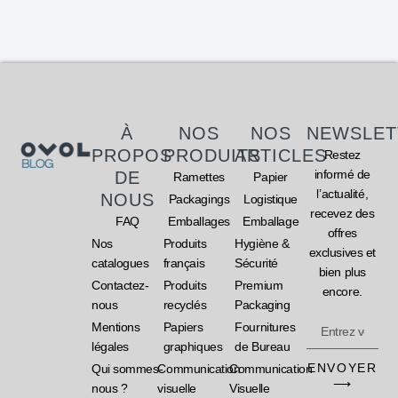
À
NOS
NOS
NEWSLET
PROPOS
PRODUITS
ARTICLES
Restez
informé de
DE
Ramettes
Papier
l’actualité,
NOUS
Packagings
Logistique
recevez des
FAQ
Emballages
Emballage
offres
Nos
Produits
Hygiène &
exclusives et
catalogues
français
Sécurité
bien plus
Contactez-
Produits
Premium
encore.
nous
recyclés
Packaging
Mentions
Papiers
Fournitures
légales
graphiques
de Bureau
ENVOYER
Qui sommes-
Communication
Communication
⟶
nous ?
visuelle
Visuelle