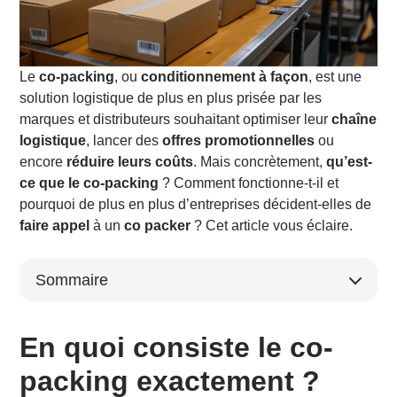
Le
co-packing
, ou
conditionnement à façon
, est une
solution logistique de plus en plus prisée par les
marques et distributeurs souhaitant optimiser leur
chaîne
logistique
, lancer des
offres promotionnelles
ou
encore
réduire leurs coûts
. Mais concrètement,
qu’est-
ce que le co-packing
? Comment fonctionne-t-il et
pourquoi de plus en plus d’entreprises décident-elles de
faire appel
à un
co packer
? Cet article vous éclaire.
Sommaire
En quoi consiste le co-packing exactement ?
Pourquoi faire appel à un co packer ?
En quoi consiste le co-
Quels types de produits sont concernés ?
packing exactement ?
Quel est le rôle des prestataires logistiques dans le co-
packing ?