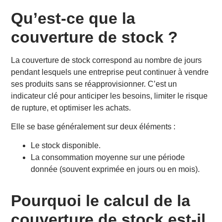
Pourquoi le calcul de la couverture de stock est-il
Qu’est-ce que la
important ?
couverture de stock ?
Comment calculer la couverture de stock ?
Exemple :
Comment déterminer la consommation moyenne ?
La couverture de stock correspond au nombre de jours
Astuce :
pendant lesquels une entreprise peut continuer à vendre
Quels sont les indicateurs à surveiller ?
ses produits sans se réapprovisionner. C’est un
Quel est le bon niveau de couverture ?
indicateur clé pour anticiper les besoins, limiter le risque
Quels outils pour mieux gérer la couverture de stock ?
de rupture, et optimiser les achats.
Comment optimiser sa couverture de stock ?
Elle se base généralement sur deux éléments :
En résumé : la couverture de stock, un levier de
performance
Le stock disponible.
Découvrez notre service de transport routier de
La consommation moyenne sur une période
marchandises en France.
donnée (souvent exprimée en jours ou en mois).
FAQ
Quels sont les 3 niveaux de stock ?
Pourquoi le calcul de la
Qu’est-ce que la profondeur de stock ?
couverture de stock est-il