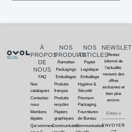
À
NOS
NOS
NEWSLET
PROPOS
PRODUITS
ARTICLES
Restez
informé de
DE
Ramettes
Papier
l’actualité,
NOUS
Packagings
Logistique
recevez des
FAQ
Emballages
Emballage
offres
Nos
Produits
Hygiène &
exclusives et
catalogues
français
Sécurité
bien plus
Contactez-
Produits
Premium
encore.
nous
recyclés
Packaging
Mentions
Papiers
Fournitures
légales
graphiques
de Bureau
ENVOYER
Qui sommes-
Communication
Communication
⟶
nous ?
visuelle
Visuelle