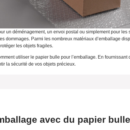
ur un déménagement, un envoi postal ou simplement pour les sto
 les dommages. Parmi les nombreux matériaux d’emballage dispon
otéger les objets fragiles.
ment utiliser le papier bulle pour l’emballage. En fournissant 
ir la sécurité de vos objets précieux.
pier bulle
icace pour l’emballage ?
mballage avec du papier bull
isponibles