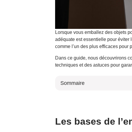
Lorsque vous emballez des objets po
adéquate est essentielle pour éviter
comme l’un des plus efficaces pour pr
Dans ce guide, nous découvrirons com
techniques et des astuces pour garant
Sommaire
Les bases de l’emballage avec du pa
Qu’est-ce que le papier bulle ?
Pourquoi le papier bulle est-il eff
Les bases de l’e
Types de rouleaux de papier bulle d
1. Tailles de bulles