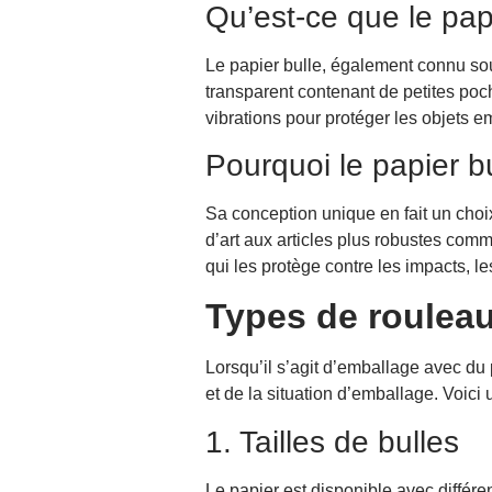
Qu’est-ce que le pap
2. Variations de matériaux
Étapes pour emballer avec du papier
Le papier bulle, également connu sous
1. Préparation
transparent contenant de petites poc
2. Choisissez le bon type de papie
vibrations pour protéger les objets
3. Enveloppez les objets avec soi
Pourquoi le papier bu
4. Fixez le papier bulle
5. Répétez le processus pour cha
Sa conception unique en fait un choix
6. Combler les espaces vides
d’art aux articles plus robustes com
qui les protège contre les impacts, 
Conseils pour un emballage efficace
1. Emballage de différents types d
Types de rouleau
2. Utilisez des feuilles supplément
3. Protégez les coins et les arêtes
Lorsqu’il s’agit d’emballage avec du 
4. Assurez-vous d’une fixation séc
et de la situation d’emballage. Voici
5. Pensez à la taille de la boîte d
1. Tailles de bulles
6. Marquez les boîtes fragiles
Options alternatives au papier bulle
Papier kraft
Le papier est disponible avec différen