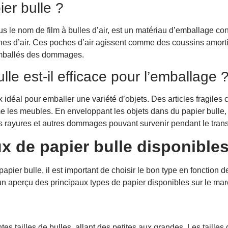
ier bulle ?
 bulle
 le nom de film à bulles d’air, est un matériau d’emballage cons
hes d’air. Ces poches d’air agissent comme des coussins amorti
r bulle
 emballés des dommages.
n
lle est-il efficace pour l’emballage 
que objet
 idéal pour emballer une variété d’objets. Des articles fragiles
me les meubles. En enveloppant les objets dans du papier bulle
les rayures et autres dommages pouvant survenir pendant le tran
’objets
x de papier bulle disponible
aires pour les objets fragiles
papier bulle, il est important de choisir le bon type en fonction
urisée
 un aperçu des principaux types de papier disponibles sur le ma
’emballage
tes tailles de bulles, allant des petites aux grandes. Les tailles 