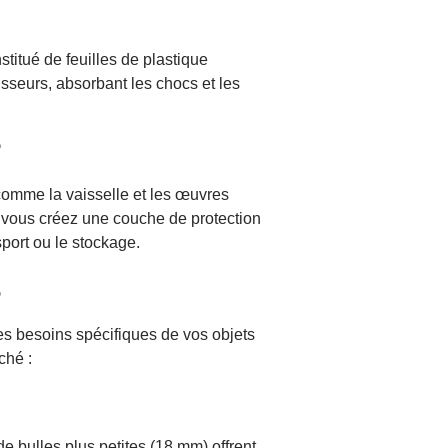
titué de feuilles de plastique
sseurs, absorbant les chocs et les
?
 comme la vaisselle et les œuvres
, vous créez une couche de protection
sport ou le stockage.
s
 des besoins spécifiques de vos objets
rché :
de bulles plus petites (18 mm) offrent