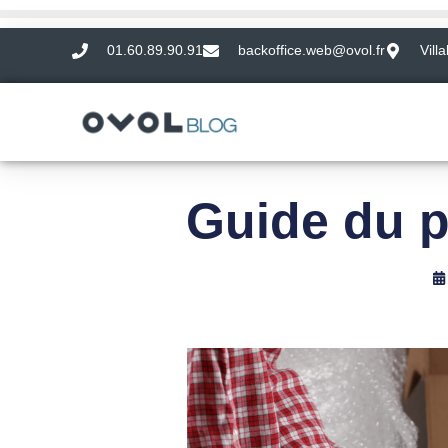
01.60.89.90.91
backoffice.web@ovol.fr
Vill
Guide du p