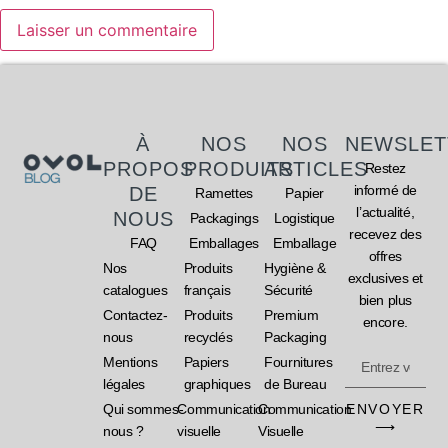
À
NOS
NOS
NEWSLET
PROPOS
PRODUITS
ARTICLES
Restez
informé de
DE
Ramettes
Papier
l’actualité,
NOUS
Packagings
Logistique
recevez des
FAQ
Emballages
Emballage
offres
Nos
Produits
Hygiène &
exclusives et
catalogues
français
Sécurité
bien plus
Contactez-
Produits
Premium
encore.
nous
recyclés
Packaging
Mentions
Papiers
Fournitures
légales
graphiques
de Bureau
ENVOYER
Qui sommes-
Communication
Communication
⟶
nous ?
visuelle
Visuelle