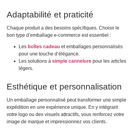
votre e-commerce
Tendances et innovations dans l’emballage e-
Adaptabilité et praticité
commerce
Conclusion : Vers un emballage e-commerce optimisé
et durable
Chaque produit a des besoins spécifiques. Choisir le
FAQ sur l’emballage e-commerce
bon type d’emballage e-commerce est essentiel :
Quels sont les types d’emballages les plus utilisés
en e-commerce ?
Les
boîtes cadeau
et emballages personnalisés
Comment choisir le bon emballage pour mon
pour une touche d’élégance.
produit ?
Les solutions à
simple cannelure
pour les articles
Comment protéger un produit fragile lors de
légers.
l’expédition ?
Quels sont les coûts typiques des emballages e-
commerce ?
Esthétique et personnalisation
Comment optimiser l’expédition de mes colis pour
réduire les coûts ?
Un emballage personnalisé peut transformer une simple
Quels sont les formats d’emballage e-commerce les
expédition en une expérience unique. En y intégrant
plus courants ?
votre logo ou des visuels attractifs, vous renforcez votre
Peut-on recycler les emballages e-commerce ?
image de marque et impressionnez vos clients.
Comment rendre mes emballages plus attractifs ?
Quelles sont les tendances actuelles en emballage