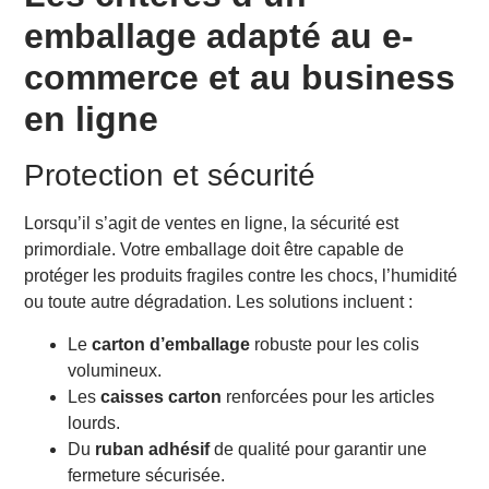
emballage adapté au e-
Adaptabilité et praticité
Esthétique et personnalisation
commerce et au business
Les types d’emballages pour répondre à tous les
besoins
en ligne
Pour les vêtements
Pour les produits fragiles
Protection et sécurité
Pour les produits alimentaires
Solutions écologiques
Lorsqu’il s’agit de ventes en ligne, la sécurité est
Zoom sur les types d’emballages cartons pour e-
primordiale. Votre emballage doit être capable de
commerce
protéger les produits fragiles contre les chocs, l’humidité
Pourquoi choisir un carton e-commerce ?
ou toute autre dégradation. Les solutions incluent :
Caisses carton et emballage carton
Carton personnalisé
Le
carton d’emballage
robuste pour les colis
Les étapes pour bien préparer vos colis e-commerce
volumineux.
Sélectionnez la solution d’emballage adaptée
Les
caisses carton
renforcées pour les articles
Optimisez l’emballage
lourds.
Respectez votre image de marque
Du
ruban adhésif
de qualité pour garantir une
Focus : L’emballage, levier de différenciation pour
fermeture sécurisée.