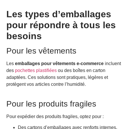
e-commerce ?
Comment s’assurer que l’emballage reflète bien ma
Les types d’emballages
marque ?
pour répondre à tous les
besoins
Pour les vêtements
Les
emballages pour vêtements e-commerce
incluent
des
pochettes plastifiées
ou des boîtes en carton
adaptées. Ces solutions sont pratiques, légères et
protègent vos articles contre l’humidité.
Pour les produits fragiles
Pour expédier des produits fragiles, optez pour :
Des cartons d’emballages avec renforts internes.