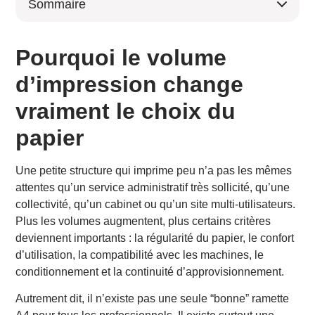
Sommaire
Pourquoi le volume d’impression change vraiment le
choix du papier
Pourquoi le volume
Les critères à regarder avant de choisir une ramette
A4 professionnelle
d’impression change
1. Le grammage
vraiment le choix du
2. Le rendu visuel
3. Le confort en recto-verso
papier
4. La compatibilité machine
5. Le conditionnement
Une petite structure qui imprime peu n’a pas les mêmes
Comment choisir selon ses volumes ?
attentes qu’un service administratif très sollicité, qu’une
1. Petits volumes : miser sur une référence simple,
collectivité, qu’un cabinet ou qu’un site multi-utilisateurs.
fiable et polyvalente
Plus les volumes augmentent, plus certains critères
Notre recommandation : REY® Office
deviennent importants : la régularité du papier, le confort
Pourquoi cette référence fonctionne bien ici
d’utilisation, la compatibilité avec les machines, le
2. Volumes moyens : rechercher un meilleur
conditionnement et la continuité d’approvisionnement.
équilibre entre confort et qualité d’impression
Notre recommandation : Navigator
Autrement dit, il n’existe pas une seule “bonne” ramette
Pourquoi cette référence fonctionne bien ici