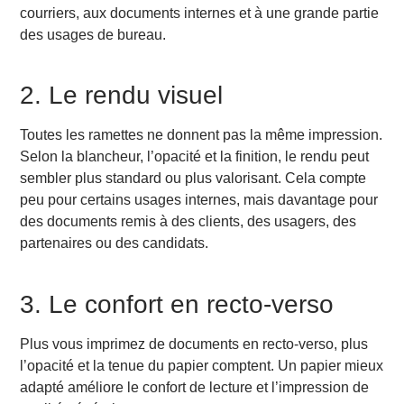
courriers, aux documents internes et à une grande partie
Vous cherchez une alternative recyclée
des usages de bureau.
Notre approche chez OVOL France
Conclusion
2. Le rendu visuel
FAQ
Quelle ramette A4 choisir pour un usage
professionnel ?
Toutes les ramettes ne donnent pas la même impression.
Quelle ramette A4 choisir pour de petits volumes ?
Selon la blancheur, l’opacité et la finition, le rendu peut
Quel papier choisir pour un meilleur rendu
sembler plus standard ou plus valorisant. Cela compte
professionnel ?
peu pour certains usages internes, mais davantage pour
Quel produit OVOL choisir pour des volumes plus
des documents remis à des clients, des usagers, des
élevés ?
partenaires ou des candidats.
Existe-t-il une ramette recyclée adaptée à un usage
professionnel ?
Pourquoi choisir OVOL France pour ses ramettes
3. Le confort en recto-verso
A4 professionnelles ?
Plus vous imprimez de documents en recto-verso, plus
l’opacité et la tenue du papier comptent. Un papier mieux
adapté améliore le confort de lecture et l’impression de