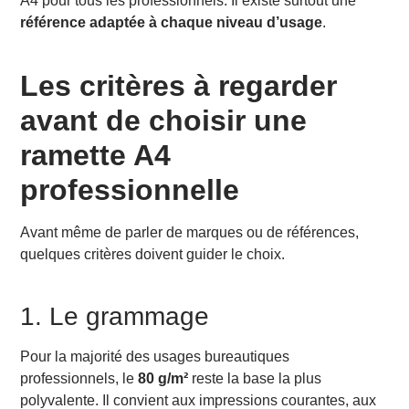
A4 pour tous les professionnels. Il existe surtout une
3. Volumes moyens à élevés : valoriser les
référence adaptée à chaque niveau d’usage
.
documents les plus importants
Notre recommandation : Tecno Premium
Pourquoi cette référence fonctionne bien ici
Les critères à regarder
4. Volumes élevés : structurer l’achat et la logistique
avant de choisir une
Notre recommandation : PaperOne All Purpose
Pourquoi cette référence fonctionne bien ici
ramette A4
5. Volumes professionnels avec exigence
responsable : intégrer une alternative recyclée
professionnelle
Notre recommandation : STEINBEIS N°4
Evolution White
Avant même de parler de marques ou de références,
Pourquoi cette référence fonctionne bien ici
quelques critères doivent guider le choix.
Faut-il toujours choisir la ramette la moins chère ?
Nos recommandations OVOL selon votre profil
Vous imprimez peu à modérément
1. Le grammage
Vous imprimez régulièrement et vous voulez un
meilleur rendu
Pour la majorité des usages bureautiques
Vous imprimez des documents plus importants ou
professionnels, le
80 g/m²
reste la base la plus
plus valorisants
polyvalente. Il convient aux impressions courantes, aux
Vous gérez des volumes plus élevés