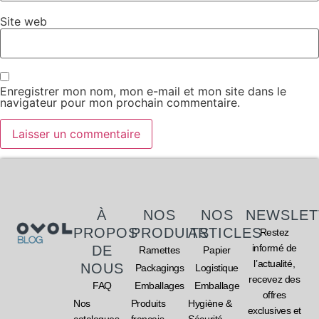
Site web
Enregistrer mon nom, mon e-mail et mon site dans le
navigateur pour mon prochain commentaire.
À
NOS
NOS
NEWSLET
PROPOS
PRODUITS
ARTICLES
Restez
informé de
DE
Ramettes
Papier
l’actualité,
NOUS
Packagings
Logistique
recevez des
FAQ
Emballages
Emballage
offres
Nos
Produits
Hygiène &
exclusives et