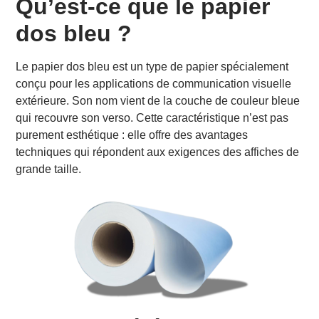
Qu’est-ce que le papier
pour les affiches grand format
dos bleu ?
Opacité et anti-transparence
Résistance à la lumière et à l’humidité
Excellente qualité d’impression
Le papier dos bleu est un type de papier spécialement
Adapté aux grandes dimensions
conçu pour les applications de communication visuelle
Facilité de pose et de retrait
extérieure. Son nom vient de la couche de couleur bleue
Les résultats visuels du papier dos bleu
qui recouvre son verso. Cette caractéristique n’est pas
Dans quels contextes utiliser le papier dos bleu ?
purement esthétique : elle offre des avantages
Le papier dos bleu, un allié incontournable pour les
techniques qui répondent aux exigences des affiches de
affiches grand format
grande taille.