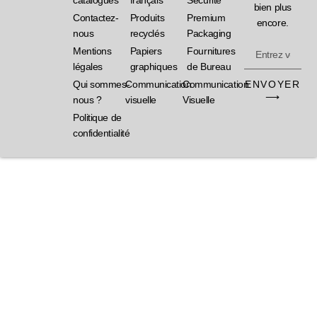
catalogues
français
Sécurité
bien plus
Contactez-
Produits
Premium
encore.
nous
recyclés
Packaging
Mentions
Papiers
Fournitures
légales
graphiques
de Bureau
ENVOYER
Qui sommes-
Communication
Communication
⟶
nous ?
visuelle
Visuelle
Politique de
confidentialité