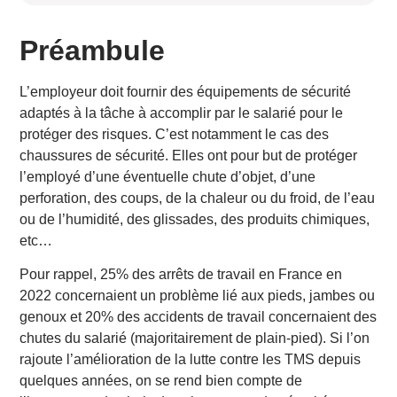
Préambule
Qu’est-ce qu’une chaussure de sécurité ?
Préambule
Quelles sont les différentes parties qui composent une
chaussure de sécurité ?
L’employeur doit fournir des équipements de sécurité
Quelles sont les normes en vigueur ?
adaptés à la tâche à accomplir par le salarié pour le
1. Des exigences fondamentales de base (SB) :
protéger des risques. C’est notamment le cas des
2. Des exigences additionnelles :
chaussures de sécurité. Elles ont pour but de protéger
3. Les marquages normatifs :
l’employé d’une éventuelle chute d’objet, d’une
Quel marquage normatif pour quelle utilisation ?
perforation, des coups, de la chaleur ou du froid, de l’eau
Le cas des chaussures multi-usage ?
ou de l’humidité, des glissades, des produits chimiques,
La même chaussure pour tous vos salariés ?
etc…
Quelle durée de vie pour une chaussure ?
Pour rappel, 25% des arrêts de travail en France en
Basse ou haute ?
2022 concernaient un problème lié aux pieds, jambes ou
Le look ?
genoux et 20% des accidents de travail concernaient des
Dois-je laisser mes salariés se débrouiller avec les
chaussures en les laissant choisir et en leur
chutes du salarié (majoritairement de plain-pied). Si l’on
remboursant ?
rajoute l’amélioration de la lutte contre les TMS depuis
Pourquoi prendre le risque de changer de modèle de
quelques années, on se rend bien compte de
chaussures de sécurité ?