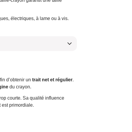
ille-crayon garantit une taille
ues, électriques, à lame ou à vis.
fin d’obtenir un
trait net et régulier
.
gine
du crayon.
trop courte. Sa qualité influence
 est primordiale.