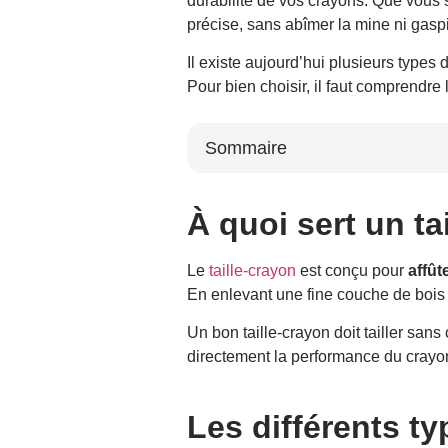
durabilité de vos crayons. Que vous so
précise, sans abîmer la mine ni gaspil
Il existe aujourd’hui plusieurs types
Pour bien choisir, il faut comprendre 
Sommaire
À quoi sert un taille-crayon ?
Les différents types de taille-crayons
À quoi sert un ta
Le taille-crayon manuel
Le taille-crayon à réservoir
Le
taille-crayon
est conçu pour
affût
Le taille-crayon mécanique
En enlevant une fine couche de bois e
Le taille-crayon électrique
Un bon taille-crayon doit tailler sans
Le taille-crayon à deux ouvertures
directement la performance du crayon,
Quelle lame privilégier ?
Quel taille-crayon choisir selon l’usa
Les erreurs à éviter avec un taille-c
Les différents ty
Comment entretenir son taille-crayo