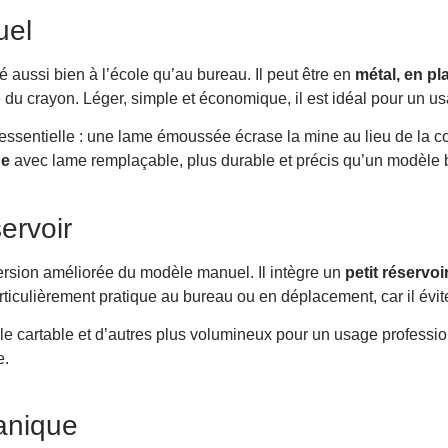
uel
rayon ?
sé aussi bien à l’école qu’au bureau. Il peut être en
métal, en pl
 souvent ?
 du crayon. Léger, simple et économique, il est idéal pour un us
aille-crayon simple et double ?
 essentielle : une lame émoussée écrase la mine au lieu de la 
ur avec un taille-crayon classique ?
ue
avec lame remplaçable, plus durable et précis qu’un modèle 
servoir
version améliorée du modèle manuel. Il intègre un
petit réservoi
rticulièrement pratique au bureau ou en déplacement, car il évite
le cartable et d’autres plus volumineux pour un usage professi
e.
anique