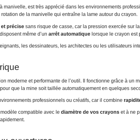
à manivelle, est très apprécié dans les environnements professio
rotation de la manivelle qui entraîne la lame autour du crayon.
e et précise
sans risque de casse, car la pression exercée sur la
 disposent même d’un
arrêt automatique
lorsque le crayon est p
ignants, les dessinateurs, les architectes ou les utilisateurs int
trique
sion moderne et performante de l’outil. Il fonctionne grâce à un m
ayon pour que la mine soit taillée automatiquement en quelques se
environnements professionnels ou créatifs, car il combine
rapidit
un modèle compatible avec le
diamètre de vos crayons
et à ne p
rapidement.