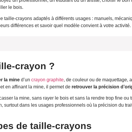
yez un professionnel, un étudiant ou un artiste, choisir le bon ta
ler le bois.
 de taille-crayons adaptés à différents usages : manuels, mécaniq
leurs différences et savoir quel modèle convient à votre activité.
ille-crayon ?
er la mine
d’un
crayon graphite
, de couleur ou de maquettage, a
t en affinant la mine, il permet de
retrouver la précision d’ori
 casser la mine, sans rayer le bois et sans la rendre trop fine ou 
 surtout dans les usages professionnels où la précision du trait
ge ?
rayon
pes de taille-crayons
n ?