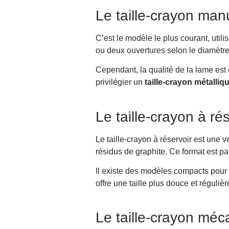
En résumé
Le taille-crayon man
FAQ
Comment bien choisir son taille-c
C’est le modèle le plus courant, utili
Pourquoi ma mine se casse-t-elle
ou deux ouvertures selon le diamètre
Quelle est la différence entre un t
Cependant, la qualité de la lame est
Peut-on tailler un crayon de coule
privilégier un
taille-crayon métalliq
Le taille-crayon à ré
Le taille-crayon à réservoir est une 
résidus de graphite. Ce format est pa
Il existe des modèles compacts pour 
offre une taille plus douce et régulièr
Le taille-crayon méc