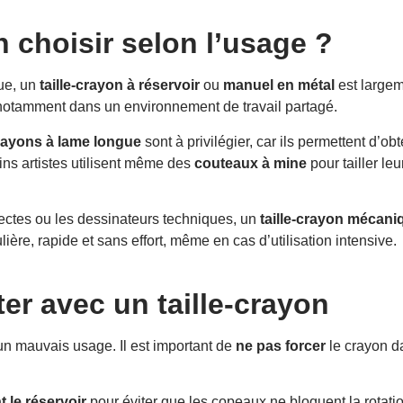
n choisir selon l’usage ?
ue, un
taille-crayon à réservoir
ou
manuel en métal
est largeme
e, notamment dans un environnement de travail partagé.
crayons à lame longue
sont à privilégier, car ils permettent d’ob
ins artistes utilisent même des
couteaux à mine
pour tailler l
tectes ou les dessinateurs techniques, un
taille-crayon mécani
ière, rapide et sans effort, même en cas d’utilisation intensive.
ter avec un taille-crayon
n mauvais usage. Il est important de
ne pas forcer
le crayon da
t le réservoir
pour éviter que les copeaux ne bloquent la rotatio