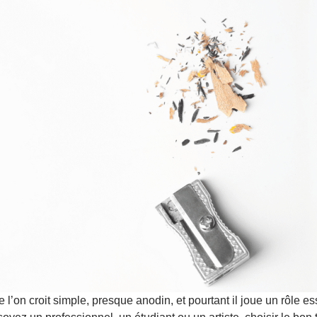
 l’on croit simple, presque anodin, et pourtant il joue un rôle ess