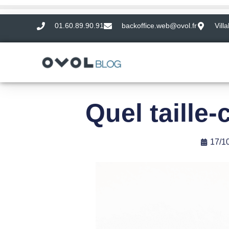
01.60.89.90.91
backoffice.web@ovol.fr
Vill
Quel taille
17/1