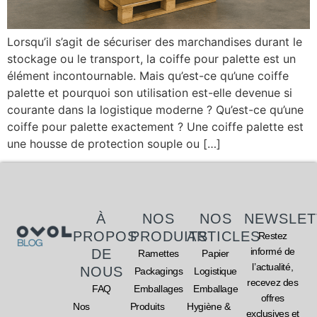
Lorsqu’il s’agit de sécuriser des marchandises durant le
stockage ou le transport, la coiffe pour palette est un
élément incontournable. Mais qu’est-ce qu’une coiffe
palette et pourquoi son utilisation est-elle devenue si
courante dans la logistique moderne ? Qu’est-ce qu’une
coiffe pour palette exactement ? Une coiffe palette est
une housse de protection souple ou […]
À
NOS
NOS
NEWSLET
PROPOS
PRODUITS
ARTICLES
Restez
informé de
DE
Ramettes
Papier
l’actualité,
NOUS
Packagings
Logistique
recevez des
FAQ
Emballages
Emballage
offres
Nos
Produits
Hygiène &
exclusives et