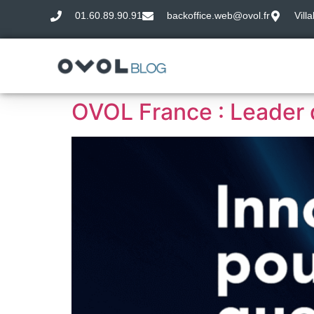
01.60.89.90.91
backoffice.web@ovol.fr
Vill
OVOL France : Leader de