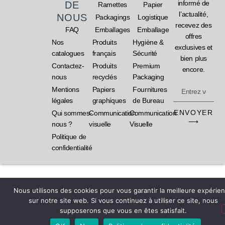
informé de
DE
Ramettes
Papier
l’actualité,
NOUS
Packagings
Logistique
recevez des
FAQ
Emballages
Emballage
offres
Nos
Produits
Hygiène &
exclusives et
catalogues
français
Sécurité
bien plus
Contactez-
Produits
Premium
encore.
nous
recyclés
Packaging
Mentions
Papiers
Fournitures
légales
graphiques
de Bureau
ENVOYER
Qui sommes-
Communication
Communication
⟶
nous ?
visuelle
Visuelle
Politique de
confidentialité
Nous utilisons des cookies pour vous garantir la meilleure expérie
sur notre site web. Si vous continuez à utiliser ce site, nous
supposerons que vous en êtes satisfait.